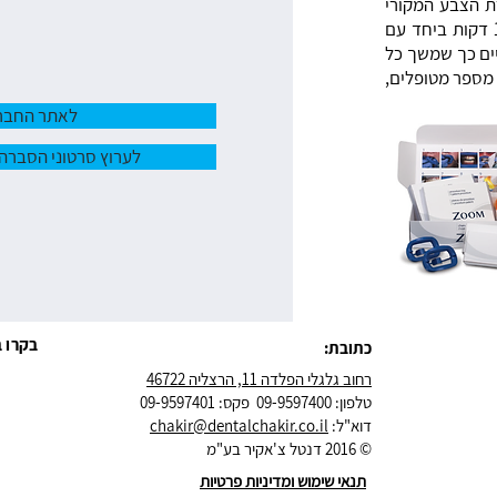
רת הצבע המקורי
של השיניים שהצהיבו. הג’ל נשאר על פני שטח השן לכ - 15 דקות ביחד עם
יים כך שמשך כל
 אצל מספר מטופלים,
לאתר החבר
לערוץ סרטוני הסברה
בקרו ב
כתובת:
רחוב גלגלי הפלדה 11, הרצליה 46722
טלפון: 09-9597400 פקס: 09-9597401
דוא"ל:
chakir@dentalchakir.co.il
© 2016 דנטל צ'אקיר בע"מ
תנאי שימוש ומדיניות פרטיות