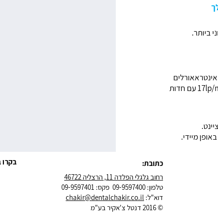
ך
י ביותר.
צילומים האינטראאורלים
הנדרשים באיכות של פילם, רזולוציה אמיתית של 17lp/mm עם חדות
ינט.
בקרו ב
כתובת:
רחוב גלגלי הפלדה 11, הרצליה 46722
טלפון: 09-9597400 פקס: 09-9597401
דוא"ל:
chakir@dentalchakir.co.il
© 2016 דנטל צ'אקיר בע"מ